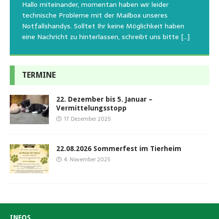
Tierschutzinitiative Haßberge natürlich, wie auch in
Sommerfest das Hundehaus zum Schutz unserer Tiere
Hallo miteinander, momentan haben wir leider
die gesteigerten Kosten auch uns so richtig in die Knie
den letzten 20 Jahren, immer noch für alle verwaisten
geschlossen bleibt.Viele unserer Hunde erleben einen
technische Probleme mit der Mailbox unseres
und
[…]
oder
emotionalen Stress bei Begegnung
[…]
[…]
Notfallshandys. Solltet Ihr keine Möglichkeit haben
eine Nachricht zu hinterlassen, schreibt uns bitte
[…]
TERMINE
22. Dezember bis 5. Januar –
Vermittelungsstopp
17. Dezember 2025
22.08.2026 Sommerfest im Tierheim
4. November 2025
INFOS