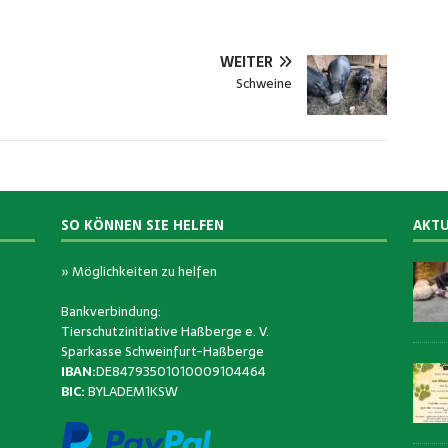
WEITER
Schweine
SO KÖNNEN SIE HELFEN
AKTU
» Möglichkeiten zu helfen
Bankverbindung:
Tierschutzinitiative Haßberge e. V.
Sparkasse Schweinfurt-Haßberge
IBAN:
DE84793501010009104464
BIC:
BYLADEM1KSW