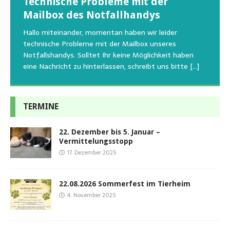
Technische Probleme mit der
Beginn der Wildtierrettung
22.08.2026 Sommerfest im Tierheim
Regelmäßig bekommen wir liebe Anfragen, wie man
Mailbox des Notfallhandys
Aus aktuellem Anlass weisen wir darauf hin, dass die
Wir bitten um Verständnis, dass am Tag vom
uns am Besten unterstützen kann. Natürlich ziehen
Tierschutzinitiative Haßberge natürlich, wie auch in
Sommerfest das Hundehaus zum Schutz unserer Tiere
Hallo miteinander, momentan haben wir leider
die gesteigerten Kosten auch uns so richtig in die Knie
den letzten 20 Jahren, immer noch für alle verwaisten
geschlossen bleibt.Viele unserer Hunde erleben einen
technische Probleme mit der Mailbox unseres
und
[…]
oder
emotionalen Stress bei Begegnung
[…]
[…]
Notfallshandys. Solltet Ihr keine Möglichkeit haben
eine Nachricht zu hinterlassen, schreibt uns bitte
[…]
TERMINE
22. Dezember bis 5. Januar –
Vermittelungsstopp
17. Dezember 2025
22.08.2026 Sommerfest im Tierheim
4. November 2025