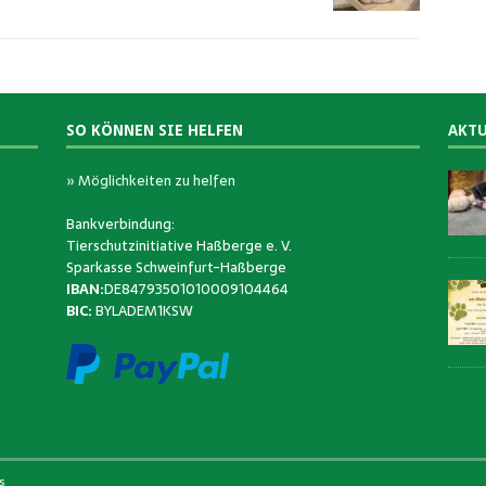
SO KÖNNEN SIE HELFEN
AKTU
» Möglichkeiten zu helfen
Bankverbindung:
Tierschutzinitiative Haßberge e. V.
Sparkasse Schweinfurt-Haßberge
IBAN:
DE84793501010009104464
BIC:
BYLADEM1KSW
s