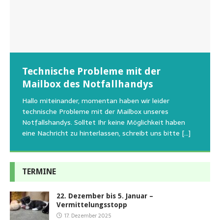
Wunschzettel unserer Fellnasen
Technische Probleme mit der
Beginn der Wildtierrettung
22.08.2026 Sommerfest im Tierheim
Regelmäßig bekommen wir liebe Anfragen, wie man
Mailbox des Notfallhandys
Aus aktuellem Anlass weisen wir darauf hin, dass die
Wir bitten um Verständnis, dass am Tag vom
uns am Besten unterstützen kann. Natürlich ziehen
Tierschutzinitiative Haßberge natürlich, wie auch in
Sommerfest das Hundehaus zum Schutz unserer Tiere
Hallo miteinander, momentan haben wir leider
die gesteigerten Kosten auch uns so richtig in die Knie
den letzten 20 Jahren, immer noch für alle verwaisten
geschlossen bleibt.Viele unserer Hunde erleben einen
technische Probleme mit der Mailbox unseres
und
[…]
oder
emotionalen Stress bei Begegnung
[…]
[…]
Notfallshandys. Solltet Ihr keine Möglichkeit haben
eine Nachricht zu hinterlassen, schreibt uns bitte
[…]
TERMINE
22. Dezember bis 5. Januar –
Vermittelungsstopp
17. Dezember 2025