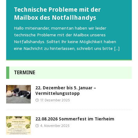
Wunschzettel unserer Fellnasen
Technische Probleme mit der
Beginn der Wildtierrettung
22.08.2026 Sommerfest im Tierheim
Regelmäßig bekommen wir liebe Anfragen, wie man
Mailbox des Notfallhandys
Aus aktuellem Anlass weisen wir darauf hin, dass die
Wir bitten um Verständnis, dass am Tag vom
uns am Besten unterstützen kann. Natürlich ziehen
Tierschutzinitiative Haßberge natürlich, wie auch in
Sommerfest das Hundehaus zum Schutz unserer Tiere
Hallo miteinander, momentan haben wir leider
die gesteigerten Kosten auch uns so richtig in die Knie
den letzten 20 Jahren, immer noch für alle verwaisten
geschlossen bleibt.Viele unserer Hunde erleben einen
technische Probleme mit der Mailbox unseres
und
[…]
oder
emotionalen Stress bei Begegnung
[…]
[…]
Notfallshandys. Solltet Ihr keine Möglichkeit haben
eine Nachricht zu hinterlassen, schreibt uns bitte
[…]
TERMINE
22. Dezember bis 5. Januar –
Vermittelungsstopp
17. Dezember 2025
22.08.2026 Sommerfest im Tierheim
4. November 2025