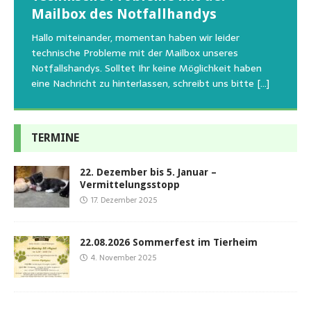
Regelmäßig bekommen wir liebe Anfragen, wie man
Mailbox des Notfallhandys
Aus aktuellem Anlass weisen wir darauf hin, dass die
Wir bitten um Verständnis, dass am Tag vom
uns am Besten unterstützen kann. Natürlich ziehen
Tierschutzinitiative Haßberge natürlich, wie auch in
Sommerfest das Hundehaus zum Schutz unserer Tiere
Hallo miteinander, momentan haben wir leider
die gesteigerten Kosten auch uns so richtig in die Knie
den letzten 20 Jahren, immer noch für alle verwaisten
geschlossen bleibt.Viele unserer Hunde erleben einen
technische Probleme mit der Mailbox unseres
und
[…]
oder
emotionalen Stress bei Begegnung
[…]
[…]
Notfallshandys. Solltet Ihr keine Möglichkeit haben
eine Nachricht zu hinterlassen, schreibt uns bitte
[…]
TERMINE
22. Dezember bis 5. Januar –
Vermittelungsstopp
17. Dezember 2025
22.08.2026 Sommerfest im Tierheim
4. November 2025