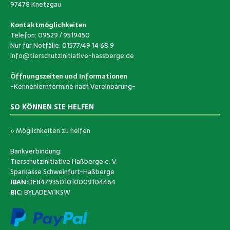
97478 Knetzgau
Kontaktmöglichkeiten
Telefon: 09529 / 9519450
Nur für Notfälle: 01577/49 14 68 9
info@tierschutzinitiative-hassberge.de
Öffnungszeiten und Informationen
-Kennenlerntermine nach Vereinbarung-
SO KÖNNEN SIE HELFEN
» Möglichkeiten zu helfen
Bankverbindung:
Tierschutzinitiative Haßberge e. V.
Sparkasse Schweinfurt-Haßberge
IBAN:
DE84793501010009104464
BIC:
BYLADEM1KSW