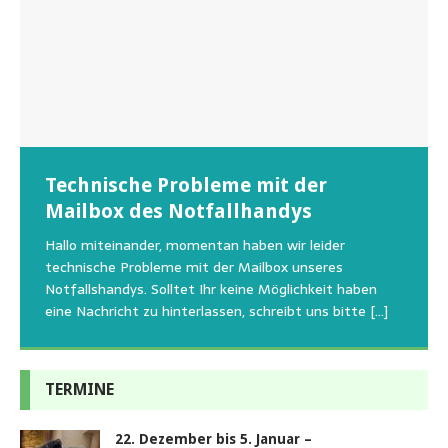
Wunschzettel unserer Fellnasen
Technische Probleme mit der
Beginn der Wildtierrettung
22.08.2026 Sommerfest im Tierheim
Regelmäßig bekommen wir liebe Anfragen, wie man
Mailbox des Notfallhandys
Aus aktuellem Anlass weisen wir darauf hin, dass die
Wir bitten um Verständnis, dass am Tag vom
uns am Besten unterstützen kann. Natürlich ziehen
Tierschutzinitiative Haßberge natürlich, wie auch in
Sommerfest das Hundehaus zum Schutz unserer Tiere
Hallo miteinander, momentan haben wir leider
die gesteigerten Kosten auch uns so richtig in die Knie
den letzten 20 Jahren, immer noch für alle verwaisten
geschlossen bleibt.Viele unserer Hunde erleben einen
technische Probleme mit der Mailbox unseres
und
[…]
oder
emotionalen Stress bei Begegnung
[…]
[…]
Notfallshandys. Solltet Ihr keine Möglichkeit haben
eine Nachricht zu hinterlassen, schreibt uns bitte
[…]
TERMINE
22. Dezember bis 5. Januar –