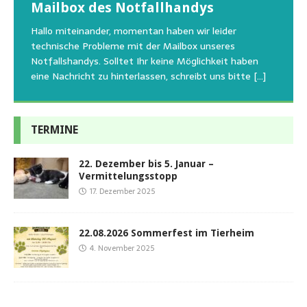
Regelmäßig bekommen wir liebe Anfragen, wie man
Mailbox des Notfallhandys
Aus aktuellem Anlass weisen wir darauf hin, dass die
Wir bitten um Verständnis, dass am Tag vom
uns am Besten unterstützen kann. Natürlich ziehen
Tierschutzinitiative Haßberge natürlich, wie auch in
Sommerfest das Hundehaus zum Schutz unserer Tiere
Hallo miteinander, momentan haben wir leider
die gesteigerten Kosten auch uns so richtig in die Knie
den letzten 20 Jahren, immer noch für alle verwaisten
geschlossen bleibt.Viele unserer Hunde erleben einen
technische Probleme mit der Mailbox unseres
und
[…]
oder
emotionalen Stress bei Begegnung
[…]
[…]
Notfallshandys. Solltet Ihr keine Möglichkeit haben
eine Nachricht zu hinterlassen, schreibt uns bitte
[…]
TERMINE
22. Dezember bis 5. Januar –
Vermittelungsstopp
17. Dezember 2025
22.08.2026 Sommerfest im Tierheim
4. November 2025