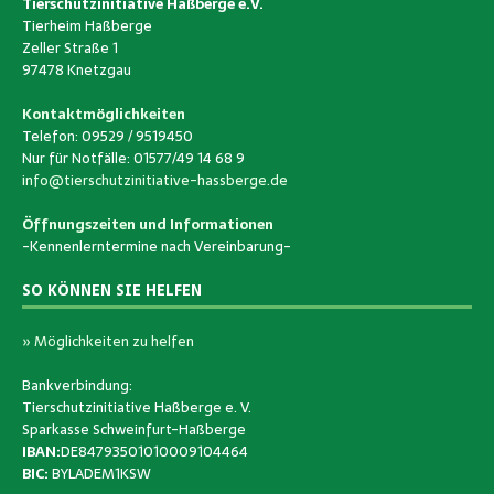
Tierschutzinitiative Haßberge e.V.
Tierheim Haßberge
Zeller Straße 1
97478 Knetzgau
Kontaktmöglichkeiten
Telefon: 09529 / 9519450
Nur für Notfälle: 01577/49 14 68 9
info@tierschutzinitiative-hassberge.de
Öffnungszeiten und Informationen
-Kennenlerntermine nach Vereinbarung-
SO KÖNNEN SIE HELFEN
» Möglichkeiten zu helfen
Bankverbindung:
Tierschutzinitiative Haßberge e. V.
Sparkasse Schweinfurt-Haßberge
IBAN:
DE84793501010009104464
BIC:
BYLADEM1KSW