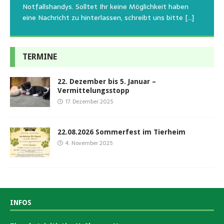
oder
emotionalen Stress bei Begegnung
[…]
[…]
Notfallshandys. Solltet Ihr keine Möglichkeit haben
eine Nachricht zu hinterlassen, schreibt uns bitte
[…]
TERMINE
22. Dezember bis 5. Januar –
Vermittelungsstopp
17. Dezember 2025
22.08.2026 Sommerfest im Tierheim
4. November 2025
INFOS