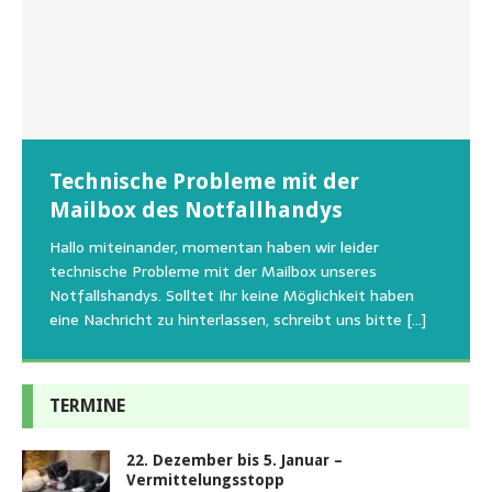
Wunschzettel unserer Fellnasen
Technische Probleme mit der
Beginn der Wildtierrettung
22.08.2026 Sommerfest im Tierheim
Regelmäßig bekommen wir liebe Anfragen, wie man
Mailbox des Notfallhandys
Aus aktuellem Anlass weisen wir darauf hin, dass die
Wir bitten um Verständnis, dass am Tag vom
uns am Besten unterstützen kann. Natürlich ziehen
Tierschutzinitiative Haßberge natürlich, wie auch in
Sommerfest das Hundehaus zum Schutz unserer Tiere
Hallo miteinander, momentan haben wir leider
die gesteigerten Kosten auch uns so richtig in die Knie
den letzten 20 Jahren, immer noch für alle verwaisten
geschlossen bleibt.Viele unserer Hunde erleben einen
technische Probleme mit der Mailbox unseres
und
[…]
oder
emotionalen Stress bei Begegnung
[…]
[…]
Notfallshandys. Solltet Ihr keine Möglichkeit haben
eine Nachricht zu hinterlassen, schreibt uns bitte
[…]
TERMINE
22. Dezember bis 5. Januar –
Vermittelungsstopp