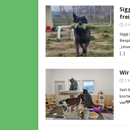
Sig
fre
3.
Siggi
Bespi
„Unve
[…]
Wir
1.
Seit 
koste
viel