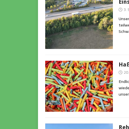
Ein
3.
Unser
teilw
Schwa
Haß
20
Endli
wiede
unser
Reh