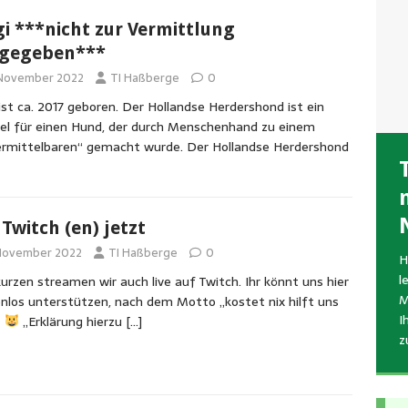
gi ***nicht zur Vermittlung
igegeben***
 November 2022
TI Haßberge
0
 ist ca. 2017 geboren. Der Hollandse Herdershond ist ein
el für einen Hund, der durch Menschenhand zu einem
rmittelbaren“ gemacht wurde. Der Hollandse Herdershond
R
 Twitch (en) jetzt
A
W
A
h
v
 November 2022
TI Haßberge
0
H
u
n
S
l
kurzen streamen wir auch live auf Twitch. Ihr könnt uns hier
g
J
b
M
nlos unterstützen, nach dem Motto „kostet nix hilft uns
i
o
e
I
„Erklärung hierzu
[…]
z