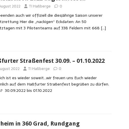
 August 2022
TI Haßberge
0
eenden auch wir offiziell die diesjährige Saison unserer
tzrettung Hier die „nackigen“ Eckdaten: An 50
tztagen mit 3 Pilotenteams auf 338 Feldern mit 668
[…]
furter Straßenfest 30.09. – 01.10.2022
 August 2022
TI Haßberge
0
ch ist es wieder soweit…wir freuen uns Euch wieder
nlich auf dem Haßfurter Straßenfest begrüßen zu dürfen.
? 30.09.2022 bis 01.10.2022
rheim in 360 Grad, Rundgang