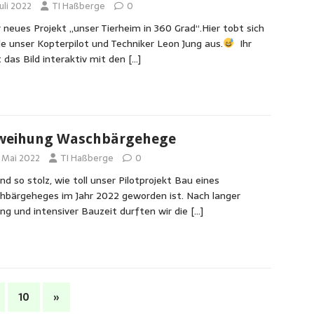
Juli 2022
TI Haßberge
0
 neues Projekt „unser Tierheim in 360 Grad“.Hier tobt sich
e unser Kopterpilot und Techniker Leon Jung aus.
Ihr
 das Bild interaktiv mit den
[…]
weihung Waschbärgehege
. Mai 2022
TI Haßberge
0
ind so stolz, wie toll unser Pilotprojekt Bau eines
bärgeheges im Jahr 2022 geworden ist. Nach langer
ng und intensiver Bauzeit durften wir die
[…]
10
»