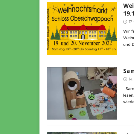
Wei
19.
17
Wir f
Weih
und D
Sam
14
Samtp
lesen
wiede