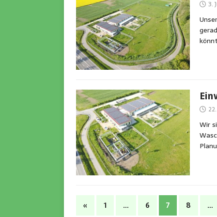
3. 
Unser
gerad
könnt
Ein
22
Wir s
Wasch
Planu
«
1
…
6
7
8
…