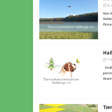
8.
Nun b
Rehki
Einsa
Haß
7.
Endli
persö
Wann
Tie