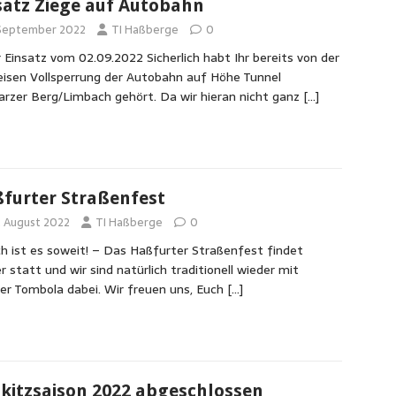
satz Ziege auf Autobahn
 September 2022
TI Haßberge
0
 Einsatz vom 02.09.2022 Sicherlich habt Ihr bereits von der
eisen Vollsperrung der Autobahn auf Höhe Tunnel
rzer Berg/Limbach gehört. Da wir hieran nicht ganz
[…]
furter Straßenfest
. August 2022
TI Haßberge
0
ch ist es soweit! – Das Haßfurter Straßenfest findet
r statt und wir sind natürlich traditionell wieder mit
er Tombola dabei. Wir freuen uns, Euch
[…]
kitzsaison 2022 abgeschlossen