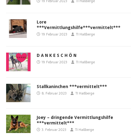
19. Februar 2023
TI Haßberge
Lore
***Vermittlungshilfe***vermittelt***
19. Februar 2023
TI Haßberge
D A N K E S C H Ö N
19. Februar 2023
TI Haßberge
Stallkaninchen ***vermittelt***
8. Februar 2023
TI Haßberge
Joey – dringende Vermittlungshilfe
***vermittelt***
3. Februar 2023
TI Haßberge