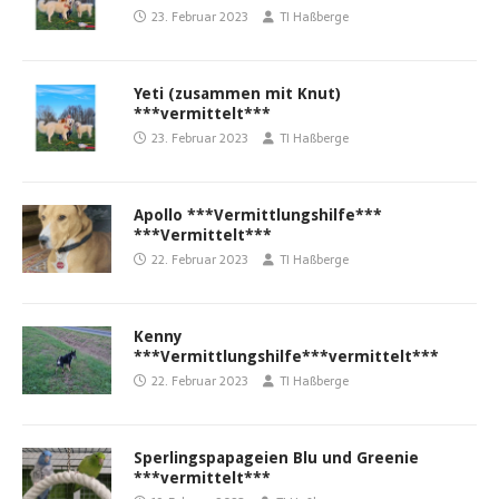
23. Februar 2023
TI Haßberge
Yeti (zusammen mit Knut)
***vermittelt***
23. Februar 2023
TI Haßberge
Apollo ***Vermittlungshilfe***
***Vermittelt***
22. Februar 2023
TI Haßberge
Kenny
***Vermittlungshilfe***vermittelt***
22. Februar 2023
TI Haßberge
Sperlingspapageien Blu und Greenie
***vermittelt***