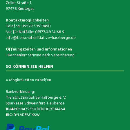
Zeller Straße 1
97478 Knetzgau
Kontaktmöglichkeiten
Telefon: 09529 / 9519450
Nur für Notfälle: 01577/49 14 68 9
info@tierschutzinitiative-hassberge.de
Öffnungszeiten und Informationen
-Kennenlerntermine nach Vereinbarung-
SO KÖNNEN SIE HELFEN
» Möglichkeiten zu helfen
Bankverbindung:
Tierschutzinitiative Haßberge e. V.
Sparkasse Schweinfurt-Haßberge
IBAN:
DE84793501010009104464
BIC:
BYLADEM1KSW